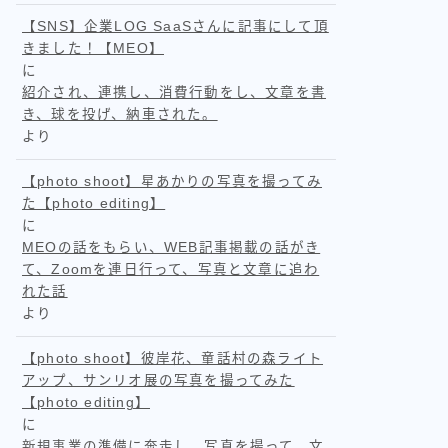
【SNS】企業LOG SaaSさんに記事にして頂
きました！【MEO】
に
紹介され、連携し、消費行動をし、文章を書
き、球を投げ、納車された。
より
【photo shoot】星あかりの写真を撮ってみ
た【photo editing】
に
MEOの話をもらい、WEB記事掲載の話がき
て、Zoomを連日行って、写真と文章に追わ
れた話
より
【photo shoot】彼岸花、童話村の森ライト
アップ、サンリオ展の写真を撮ってみた
【photo editing】
に
新規事業の準備に奔走し、写真を撮って、文