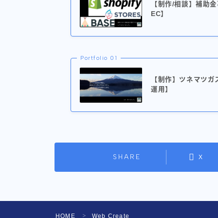
【制作/相談】補助
EC】
Portfolio 01
【制作】ツネマツガ
運用】
SHARE
X
HOME
Web Create
＞