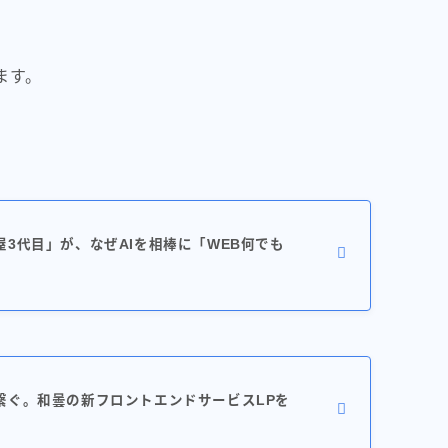
ます。
3代目」が、なぜAIを相棒に「WEB何でも
繋ぐ。和曇の新フロントエンドサービスLPを