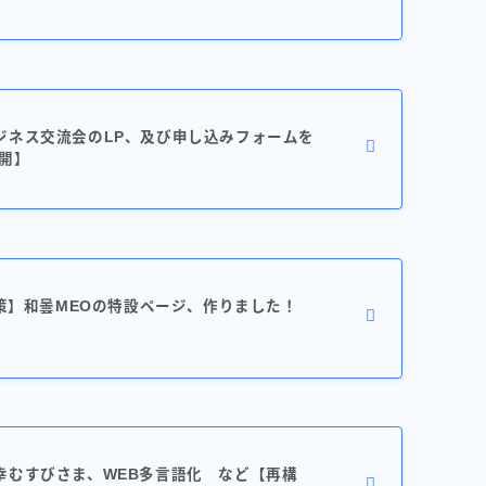
ジネス交流会のLP、及び申し込みフォームを
開】
対策】和曇MEOの特設ページ、作りました！
幸むすびさま、WEB多言語化 など【再構